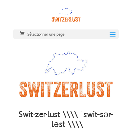
Sélectionner une page
Swit·zer·lust \\\\
ˈswit-sər-
ˌləst
\\\\